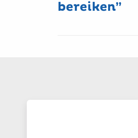
bereiken”
Lees
verder