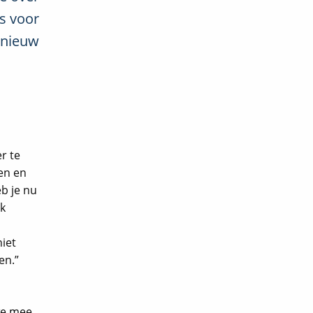
s voor
 nieuw
r te
ten en
eb je nu
ok
niet
en.”
 we mee