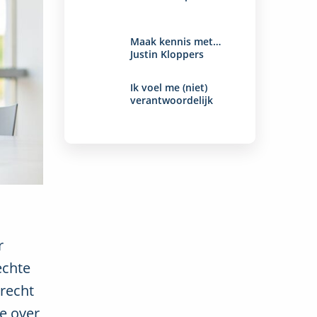
verder
Maak kennis met…
Lees
Justin Kloppers
verder
Ik voel me (niet)
Lees
verantwoordelijk
verder
r
echte
drecht
e over