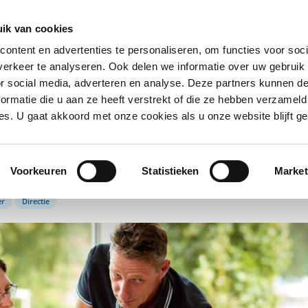
singen
Het klopt voor
Samenwerken
O
ik van cookies
ontent en advertenties te personaliseren, om functies voor soci
erkeer te analyseren. Ook delen we informatie over uw gebruik
or social media, adverteren en analyse. Deze partners kunnen 
ap van het
ormatie die u aan ze heeft verstrekt of die ze hebben verzameld
s. U gaat akkoord met onze cookies als u onze website blijft ge
llege
Voorkeuren
Statistieken
Market
er
Directie