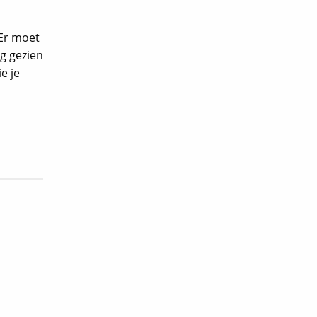
 Er moet
ig gezien
e je