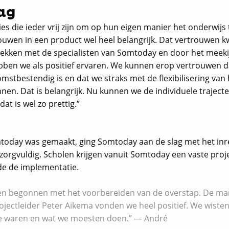
lag
ties die ieder vrij zijn om op hun eigen manier het onderwijs 
trouwen in een product wel heel belangrijk. Dat vertrouwen 
rekken met de specialisten van Somtoday en door het meekij
ben we als positief ervaren. We kunnen erop vertrouwen d
stbestendig is en dat we straks met de flexibilisering van 
en. Dat is belangrijk. Nu kunnen we de individuele traject
t is wel zo prettig.”
mtoday was gemaakt, ging Somtoday aan de slag met het inr
zorgvuldig. Scholen krijgen vanuit Somtoday een vaste proje
de de implementatie.
voren begonnen met het voorbereiden van de overstap. De ma
jectleider Peter Aikema vonden we heel positief. We wiste
oe waren en wat we moesten doen.” — André