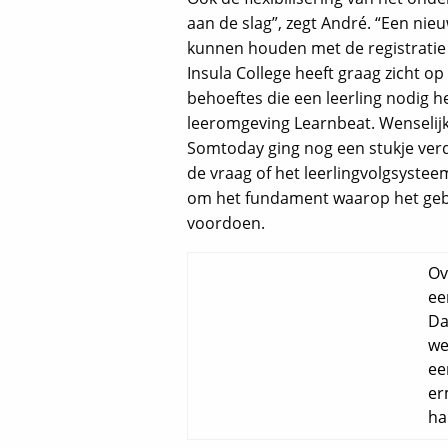
aan de slag”, zegt André. “Een ni
kunnen houden met de registratie 
Insula College heeft graag zicht op
behoeftes die een leerling nodig 
leeromgeving Learnbeat. Wenselijk
Somtoday ging nog een stukje ver
de vraag of het leerlingvolgsyste
om het fundament waarop het gebo
voordoen.
Ov
ee
Da
we
ee
er
ha