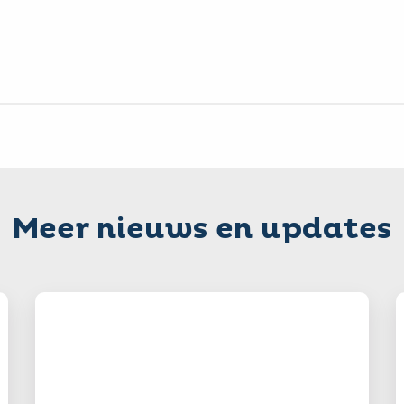
Meer nieuws en updates
Lees
L
verder
v