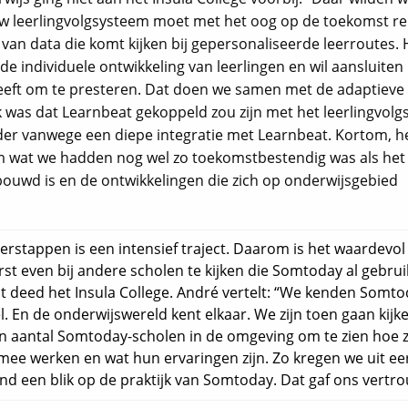
euw leerlingvolgsysteem moet met het oog op de toekomst r
van data die komt kijken bij gepersonaliseerde leerroutes. 
 de individuele ontwikkeling van leerlingen en wil aansluiten 
heeft om te presteren. Dat doen we samen met de adaptieve
 was dat Learnbeat gekoppeld zou zijn met het leerlingvolg
der vanwege een diepe integratie met Learnbeat. Kortom, h
em wat we hadden nog wel zo toekomstbestendig was als het
uwd is en de ontwikkelingen die zich op onderwijsgebied
erstappen is een intensief traject. Daarom is het waardevo
rst even bij andere scholen te kijken die Somtoday al gebrui
t deed het Insula College. André vertelt: “We kenden Somto
l. En de onderwijswereld kent elkaar. We zijn toen gaan kijke
n aantal Somtoday-scholen in de omgeving om te zien hoe z
mee werken en wat hun ervaringen zijn. Zo kregen we uit ee
nd een blik op de praktijk van Somtoday. Dat gaf ons vertr