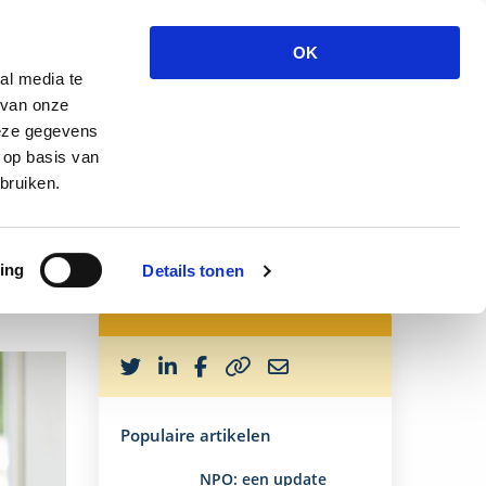
T
ndersteuning
Over ons
Inloggen
OK
z
al media te
 van onze
deze gegevens
 op basis van
bruiken.
ing
Details tonen
Copy
to
clipboard
Populaire artikelen
NPO: een update
Lees