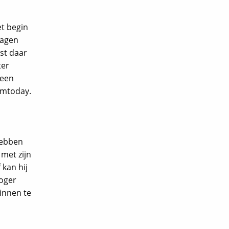
et begin
ragen
st daar
ter
 een
omtoday.
hebben
met zijn
 kan hij
hoger
binnen te