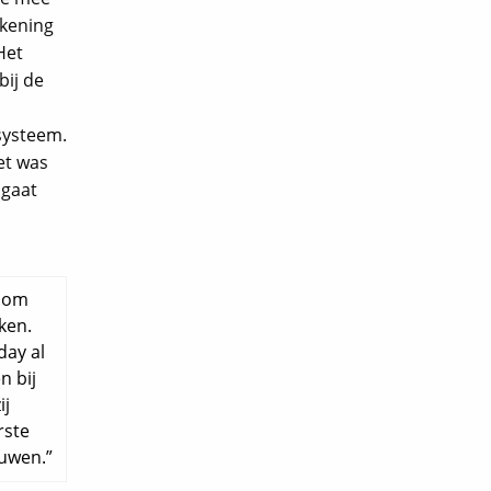
ekening
Het
bij de
systeem.
et was
 gaat
l om
ken.
day al
n bij
ij
rste
ouwen.”