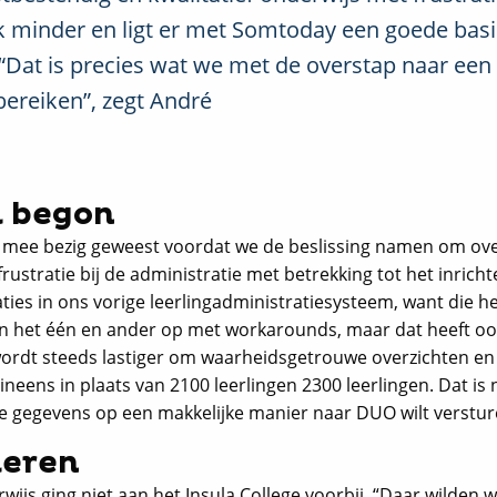
uk minder en ligt er met Somtoday een goede basi
“Dat is precies wat we met de overstap naar een
bereiken”, zegt André
l begon
ang mee bezig geweest voordat we de beslissing namen om ove
 frustratie bij de administratie met betrekking tot het inrich
ties in ons vorige leerlingadministratiesysteem, want die h
en het één en ander op met workarounds, maar dat heeft o
t wordt steeds lastiger om waarheidsgetrouwe overzichten en
neens in plaats van 2100 leerlingen 2300 leerlingen. Dat is 
cte gegevens op een makkelijke manier naar DUO wilt verstur
leren
rwijs ging niet aan het Insula College voorbij. “Daar wilden