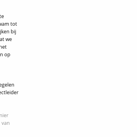
te
kwam tot
ken bij
at we
het
en op
egelen
ctleider
nier
n van