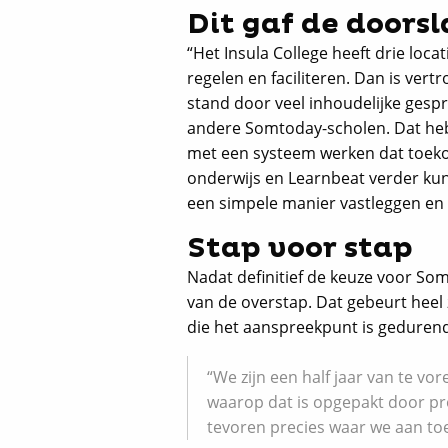
Dit gaf de doors
“Het Insula College heeft drie loca
regelen en faciliteren. Dan is ver
stand door veel inhoudelijke gesp
andere Somtoday-scholen. Dat heb
met een systeem werken dat toekom
onderwijs en Learnbeat verder kunn
een simpele manier vastleggen en da
Stap voor stap
Nadat definitief de keuze voor So
van de overstap. Dat gebeurt heel 
die het aanspreekpunt is geduren
“We zijn een half jaar van te 
waarop dat is opgepakt door pro
tevoren precies waar we aan t