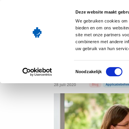
Go
Onze oplos
to
Deze website maakt gebru
homepage
We gebruiken cookies om c
bieden en om ons websitev
site met onze partners vo
De overst
combineren met andere inf
uw gebruik van hun service
Insula Co
Toestemmingsselectie
Noodzakelijk
28 juli 2020
Blog
Applicatiebehe