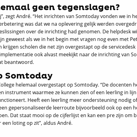
lemaal geen tegenslagen?
bij”, zegt André. “Het inrichten van Somtoday vonden we in h
 verbetering was dat we na oplevering gelijk werden overged
beslissingen over de inrichting had genomen. De helpdesk wi
fijn geweest als we in het begin met vragen nog even met Pe
krijgen scholen die net zijn overgestapt op de servicedesk
 implementatie ook alvast meekijkt naar de inrichting van S
at beantwoord.
p Somtoday
a College helemaal overgestapt op Somtoday. “De docenten 
 instrument waarmee ze kunnen zien of een leerling in lijn 
unctioneert. Heeft een leerling meer ondersteuning nodig of
een gepersonaliseerde leerroute bijvoorbeeld ook op een 
n. Dat staat mooi op de cijferlijst en kan een pre zijn om 
en loting op zit”, aldus André.