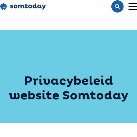
Go
Toon
to
M
zoekba
homepage
Privacybeleid
website Somtoday