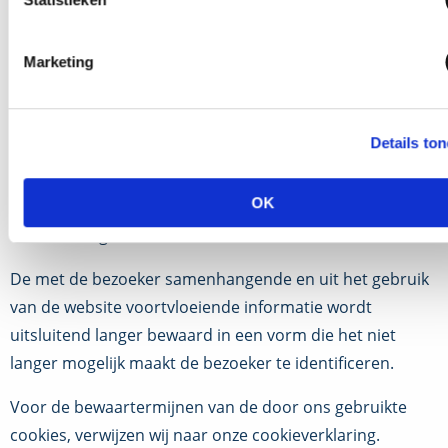
Bewaartermijn
Marketing
Somtoday bewaart je persoonsgegevens niet langer dan
noodzakelijk is voor de in deze privacyverklaring
beschreven doeleinden, worden deze verwijderd. Dat zal
Details to
in ieder geval na 24 maanden zijn, nadat je bezoek is
afgehandeld, tenzij je je hebt aangemeld voor onze
OK
nieuwsbrieven. In dat geval zullen jouw gegevens voor
dat doel langer worden bewaard.
De met de bezoeker samenhangende en uit het gebruik
van de website voortvloeiende informatie wordt
uitsluitend langer bewaard in een vorm die het niet
langer mogelijk maakt de bezoeker te identificeren.
Voor de bewaartermijnen van de door ons gebruikte
cookies, verwijzen wij naar onze cookieverklaring.