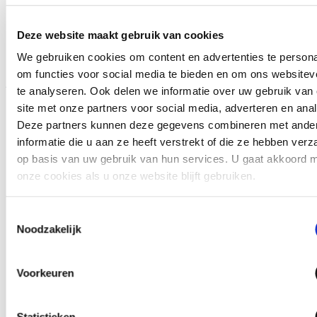
Facebook
LinkedIn
Deze website maakt gebruik van cookies
Derden
We gebruiken cookies om content en advertenties te persona
om functies voor social media te bieden en om ons websitev
Je persoonsgegevens worden, afgezien in het kader van
te analyseren. Ook delen we informatie over uw gebruik van
het hierboven genoemde doel, niet gedeeld met andere
site met onze partners voor social media, adverteren en ana
partijen, met uitzondering van de door Somtoday
Deze partners kunnen deze gegevens combineren met ande
ingeschakelde data-analysebedrijven.
informatie die u aan ze heeft verstrekt of die ze hebben ver
op basis van uw gebruik van hun services. U gaat akkoord 
De door Somtoday ingeschakelde partijen moeten aan
onze cookies als u onze website blijft gebruiken.
strenge beveiligingseisen voldoen en hebben zich
tegenover Somtoday verplicht de gegevens niet voor
Toestemmingsselectie
Noodzakelijk
andere dan de hierboven genoemde doeleinden te
gebruiken. Je gegevens worden opgeslagen op een
server in Nederland.
Voorkeuren
Statistieken