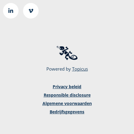
Ga
Go
naar
to
LinkedIn
Vimeo
pagina
page
Powered by
Topicus
Privacy beleid
Responsible disclosure
Algemene voorwaarden
Bedrijfsgegevens