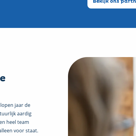
Bekijk ons par
e
lopen jaar de
uurlijk aardig
en heel team
alleen voor staat.