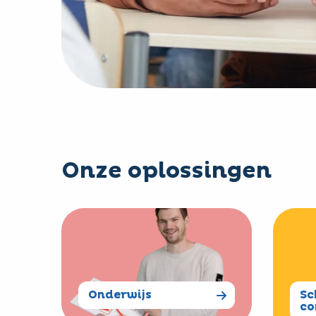
Onze oplossingen
Read
Read
more
more
about
about
Onderwijs
School
commun
Onderwijs
Sc
co