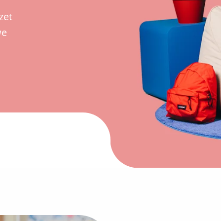
zet
we