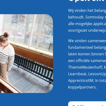
Wij vinden het belangr
behoudt. Somtoday s
alle mogelijke applic
voortgezet onderwijs.
We vinden samenwer
fundamenteel belang 
laten komen binnen 
een officiële samenw
ThiemeMeulenhoff, M
Learnbeat, LessonUp
ApprenticeXM. In to
koppelpartners.