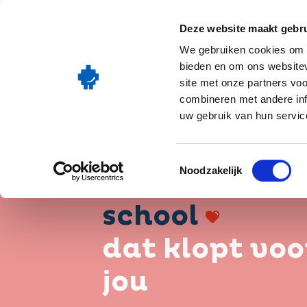
Go
Onze oplos
to
Deze website maakt gebru
homepage
We gebruiken cookies om c
bieden en om ons websitev
site met onze partners vo
combineren met andere inf
uw gebruik van hun service
Het digitale
Toestemmingsselectie
Noodzakelijk
hart van je
school
dat klopt voo
jou