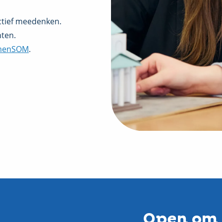
ctief meedenken.
hten.
menSOM
.
Open om 