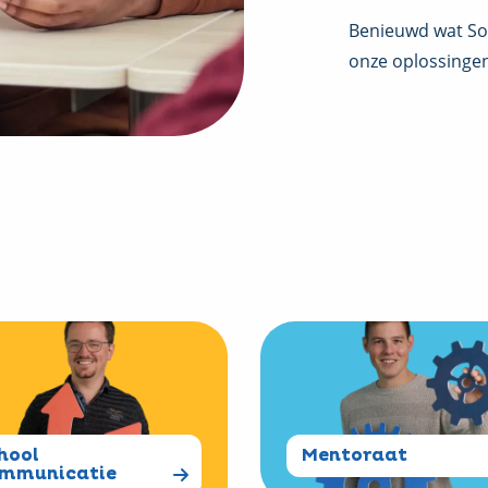
Benieuwd wat So
onze oplossinge
Read
more
about
Mentoraat
icatie
hool
Mentoraat
mmunicatie