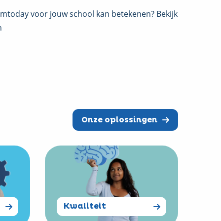
mtoday voor jouw school kan betekenen? Bekijk
n
Onze oplossingen
Read
more
about
Kwaliteit
Kwaliteit