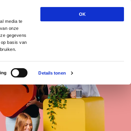
T
ndersteuning
Over ons
Inloggen
OK
z
al media te
 van onze
deze gegevens
 op basis van
bruiken.
ing
Details tonen