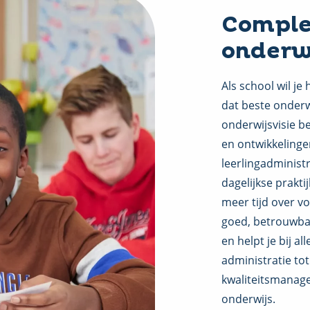
Complee
onderw
Als school wil je
dat beste onderwi
onderwijsvisie b
en ontwikkelinge
leerlingadminist
dagelijkse prakt
meer tijd over v
goed, betrouwbaa
en helpt je bij a
administratie to
kwaliteitsmanage
onderwijs.