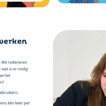
werken
er. We redeneren
: wat is er nodig
we het
en?
ebruikers:
tens één keer per