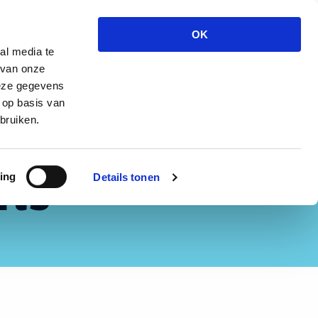
T
ndersteuning
Over ons
Inloggen
OK
z
al media te
 van onze
deze gegevens
 op basis van
bruiken.
ns
ing
Details tonen