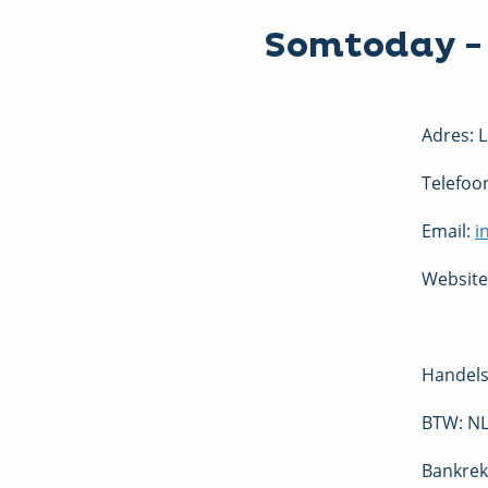
Somtoday - 
Adres: 
Telefoo
Email:
i
Website
Handels
BTW: N
Bankrek