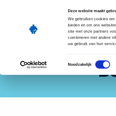
Go
Onze oplos
to
Deze website maakt gebru
homepage
We gebruiken cookies om c
bieden en om ons websitev
site met onze partners vo
combineren met andere inf
uw gebruik van hun service
Toestemmingsselectie
B
Noodzakelijk