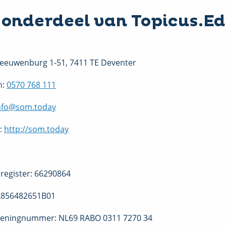
onderdeel van Topicus.Ed
Leeuwenburg 1-51, 7411 TE Deventer
n:
0570 768 111
nfo@som.today
:
http://som.today
register: 66290864
L856482651B01
eningnummer: NL69 RABO 0311 7270 34