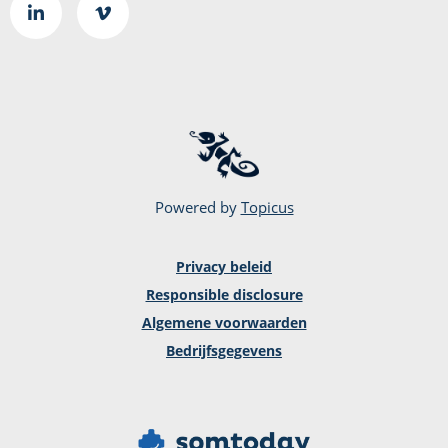
Ga
Go
naar
to
LinkedIn
Vimeo
pagina
page
Powered by
Topicus
Privacy beleid
Responsible disclosure
Algemene voorwaarden
Bedrijfsgegevens