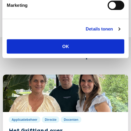
Schoolcommunicatie
verder
Marketing
De succesvolle overstap van Openbaar
Lees
Onderwijs Groningen
verder
Details tonen
OK
Meer nieuws en updates
Lees
verder
Applicatiebeheer
Directie
Docenten
Het Griftland over