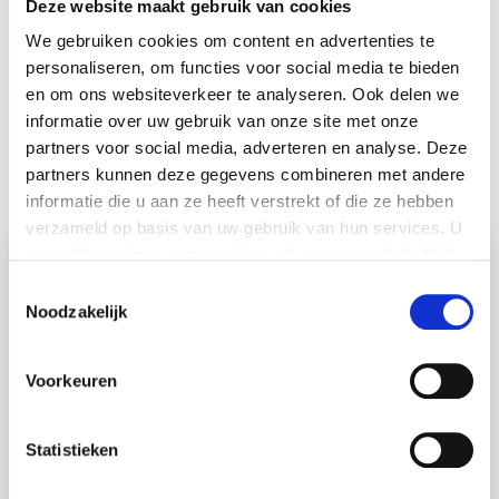
Deze website maakt gebruik van cookies
informatiebeveiliging
We gebruiken cookies om content en advertenties te
personaliseren, om functies voor social media te bieden
behaald.
en om ons websiteverkeer te analyseren. Ook delen we
informatie over uw gebruik van onze site met onze
partners voor social media, adverteren en analyse. Deze
partners kunnen deze gegevens combineren met andere
informatie die u aan ze heeft verstrekt of die ze hebben
verzameld op basis van uw gebruik van hun services. U
gaat akkoord met onze cookies als u onze website blijft
gebruiken.
Copy
Toestemmingsselectie
Noodzakelijk
to
clipboard
Populaire artikelen
Voorkeuren
Het Griftland over Schoolcommunicatie:
Lees
“Einde aan de wirwar ...
verder
Statistieken
Recap Terugkomdag & Deep Dive
Lees