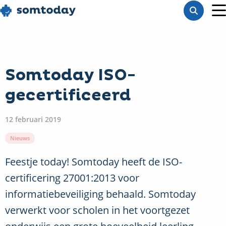
Go
Toon
to
M
zoekba
homepage
Somtoday ISO-
gecertificeerd
12 februari 2019
Nieuws
Feestje today! Somtoday heeft de ISO-
certificering 27001:2013 voor
informatiebeveiliging behaald. Somtoday
verwerkt voor scholen in het voortgezet