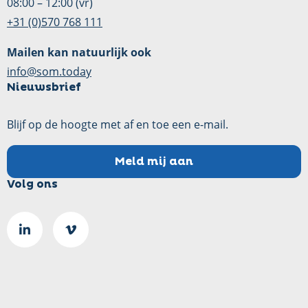
08:00 – 12:00 (vr)
+31 (0)570 768 111
Mailen kan natuurlijk ook
info@som.today
Nieuwsbrief
Blijf op de hoogte met af en toe een e-mail.
Meld mij aan
Volg ons
Ga
Go
naar
to
LinkedIn
Vimeo
pagina
page