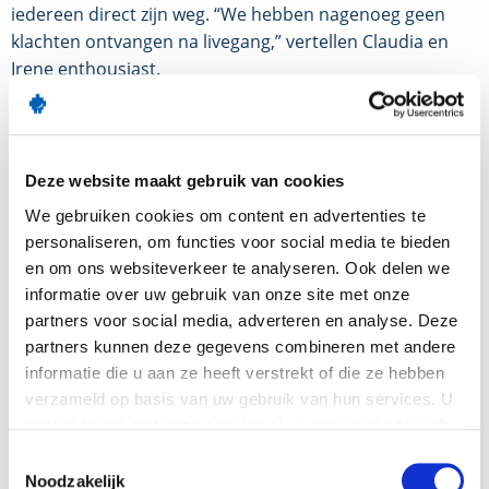
iedereen direct zijn weg. “We hebben nagenoeg geen
klachten ontvangen na livegang,” vertellen Claudia en
Irene enthousiast.
Ervaringen & toekomst
Deze website maakt gebruik van cookies
De ervaringen van de ouders en verzorgers zijn
We gebruiken cookies om content en advertenties te
overwegend positief. “Zij vinden het handig dat alle
personaliseren, om functies voor social media te bieden
communicatie in één omgeving plaatsvindt en dus
en om ons websiteverkeer te analyseren. Ook delen we
makkelijker terug te vinden is. Een onafhankelijke peiling
informatie over uw gebruik van onze site met onze
van de ouderraad uit december 2025 bevestigde dit
partners voor social media, adverteren en analyse. Deze
succes: maar liefst 92% is zeer tevreden over Somtoday
partners kunnen deze gegevens combineren met andere
als centraal communicatiekanaal,” vertelt Irene.
informatie die u aan ze heeft verstrekt of die ze hebben
verzameld op basis van uw gebruik van hun services. U
Die hoge tevredenheid is ook op de werkvloer merkbaar.
gaat akkoord met onze cookies als u onze website blijft
Inmiddels is het bekende ‘vliegtuig-icoontje’ onmisbaar
gebruiken.
in de dagelijkse routine. Van excursiebrieven en
Toestemmingsselectie
Noodzakelijk
nieuwsbrieven tot verbouwingsupdates, alles verloopt