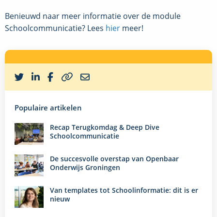
Benieuwd naar meer informatie over de module
Schoolcommunicatie? Lees
hier
meer!
Copy
to
clipboard
Populaire artikelen
Recap Terugkomdag & Deep Dive
Lees
Schoolcommunicatie
verder
De succesvolle overstap van Openbaar
Lees
Onderwijs Groningen
verder
Van templates tot Schoolinformatie: dit is er
Lees
nieuw
verder