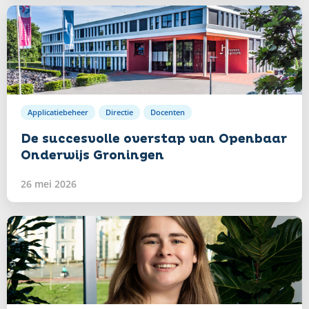
Lees
verder
Applicatiebeheer
Directie
Docenten
De succesvolle overstap van Openbaar
Onderwijs Groningen
26 mei 2026
Lees
verder