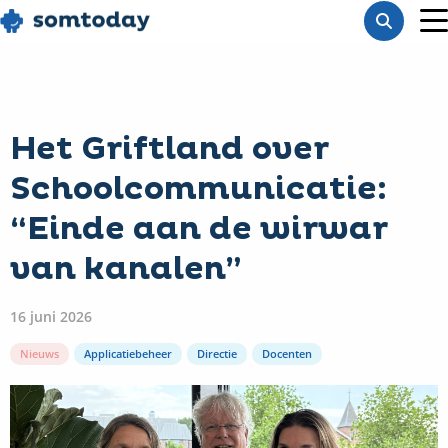
Go
Toon
to
M
zoekba
homepage
Het Griftland over
Schoolcommunicatie:
“Einde aan de wirwar
van kanalen”
16 juni 2026
Nieuws
Applicatiebeheer
Directie
Docenten