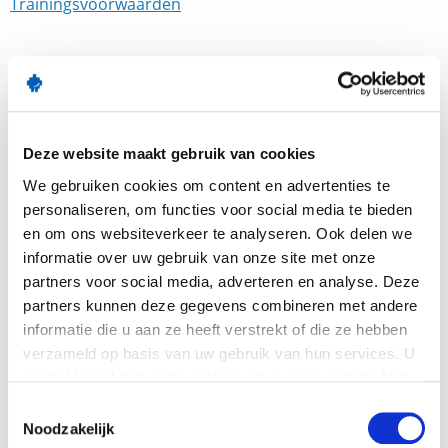
Trainingsvoorwaarden
Een oriënterend telefoongesprek (uiterlijk een week
voordat de training plaatsvindt) maakt deel uit van de
voorbereiding op deze training. Dit om de inhoud
Deze website maakt gebruik van cookies
maximaal te laten aansluiten op de behoefte van uw
We gebruiken cookies om content en advertenties te
schoolorganisatie.
personaliseren, om functies voor social media te bieden
Maakt jouw school ook gebruik van de
en om ons websiteverkeer te analyseren. Ook delen we
informatie over uw gebruik van onze site met onze
differentiatiemodule en/of de digitaal leren module?
partners voor social media, adverteren en analyse. Deze
Dan bieden we trainingen om te leren differentiëren in
partners kunnen deze gegevens combineren met andere
de studiewijzer en direct lesstof uit jouw digitale
informatie die u aan ze heeft verstrekt of die ze hebben
leermiddelen te integreren in de studiewijzers en
verzameld op basis van uw gebruik van hun services. U
sjablonen.
gaat akkoord met onze cookies als u onze website blijft
gebruiken.
Toestemmingsselectie
Noodzakelijk