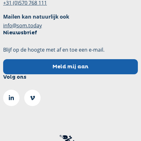
+31 (0)570 768 111
Mailen kan natuurlijk ook
info@som.today
Nieuwsbrief
Blijf op de hoogte met af en toe een e-mail.
Meld mij aan
Volg ons
Ga
Go
naar
to
LinkedIn
Vimeo
pagina
page