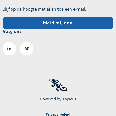
Blijf op de hoogte met af en toe een e-mail.
Meld mij aan
Volg ons
Ga
Go
naar
to
LinkedIn
Vimeo
pagina
page
Powered by
Topicus
Privacy beleid