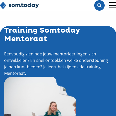
Go
Toon
to
M
zoekba
homepage
Training Somtoday
Mentoraat
Eenvoudig zien hoe jouw mentorleerlingen zich
ontwikkelen? En snel ontdekken welke ondersteuning
je hen kunt bieden? Je leert het tijdens de training
Mentoraat.