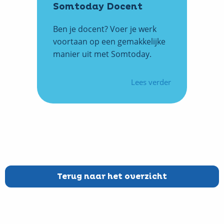
Somtoday Docent
Ben je docent? Voer je werk
voortaan op een gemakkelijke
manier uit met Somtoday.
Lees verder
over
Training
De
basis
van
Somtoday
Docent
Terug naar het overzicht