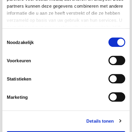
Gerelateerde
partners kunnen deze gegevens combineren met andere
trainingen
informatie die u aan ze heeft verstrekt of die ze hebben
verzameld op basis van uw gebruik van hun services. U
gaat akkoord met onze cookies als u onze website blijft
gebruiken.
Toestemmingsselectie
Noodzakelijk
Voorkeuren
Statistieken
Marketing
Webinar (nieuwe)
docenten
Details tonen