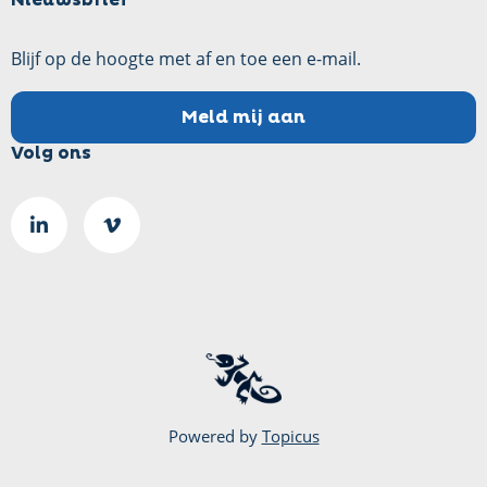
Blijf op de hoogte met af en toe een e-mail.
Meld mij aan
Volg ons
Ga
Go
naar
to
LinkedIn
Vimeo
pagina
page
Powered by
Topicus