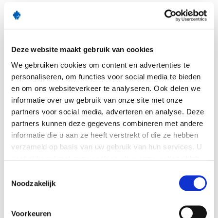
hele school!
Laat vóór de kerstvakantie weten dat je
geïnteresseerd bent en vertel ons wat we bij
Deze website maakt gebruik van cookies
jullie kunnen betekenen. We verdelen de inzet
We gebruiken cookies om content en advertenties te
van onze collega’s zo dat zoveel mogelijk scholen
personaliseren, om functies voor social media te bieden
gebruik kunnen maken van onze ondersteuning.
en om ons websiteverkeer te analyseren. Ook delen we
informatie over uw gebruik van onze site met onze
partners voor social media, adverteren en analyse. Deze
partners kunnen deze gegevens combineren met andere
informatie die u aan ze heeft verstrekt of die ze hebben
verzameld op basis van uw gebruik van hun services. U
gaat akkoord met onze cookies als u onze website blijft
gebruiken.
Toestemmingsselectie
Noodzakelijk
Voorkeuren