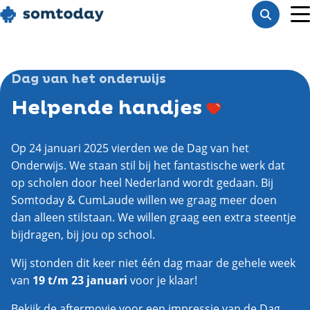
Go
Toon
to
M
zoekba
homepage
Dag van het onderwijs
Helpende handjes
Op 24 januari 2025 vierden we de Dag van het
Onderwijs. We staan stil bij het fantastische werk dat
op scholen door heel Nederland wordt gedaan. Bij
Somtoday & CumLaude willen we graag meer doen
dan alleen stilstaan. We willen graag een extra steentje
bijdragen, bij jou op school.
Wij stonden dit keer niet één dag maar de gehele week
van
19 t/m 23 januari
voor je klaar!
Bekijk de aftermovie voor een impressie van de Dag