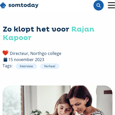
Go
Toon
to
M
zoekba
homepage
Zo klopt het voor
Rajan
Kapoor
Directeur, Northgo college
15 november 2023
Tags:
Interview
Verhaal