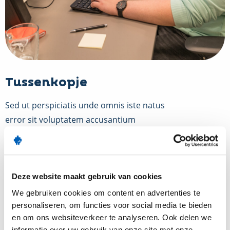
Tussenkopje
Sed ut perspiciatis unde omnis iste natus
error sit voluptatem accusantium
doloremque laudantium, totam rem
aperiam, eaque ipsa quae ab illo inventore
veritatis et quasi architecto beatae vitae
dicta sunt explicabo. Nemo enim ipsam
Deze website maakt gebruik van cookies
voluptatem quia voluptas.
We gebruiken cookies om content en advertenties te
personaliseren, om functies voor social media te bieden
Titel kop
en om ons websiteverkeer te analyseren. Ook delen we
informatie over uw gebruik van onze site met onze