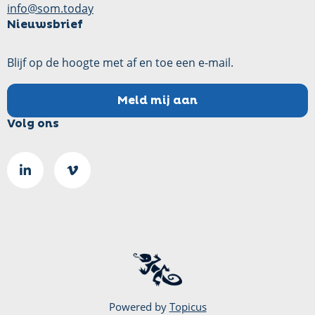
info@som.today
Nieuwsbrief
Blijf op de hoogte met af en toe een e-mail.
Meld mij aan
Volg ons
Ga
Go
naar
to
LinkedIn
Vimeo
pagina
page
Powered by
Topicus