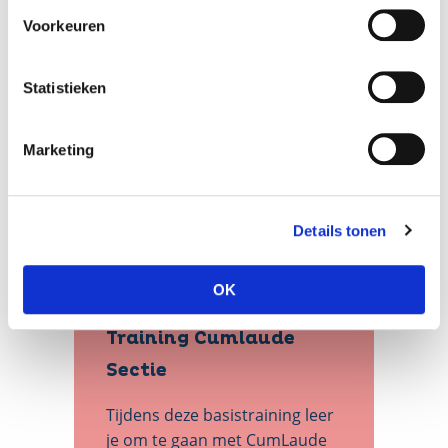
Voorkeuren
Statistieken
Marketing
Details tonen
OK
Training Cumlaude
Sectie
Tijdens deze basistraining leer
je om te gaan met CumLaude