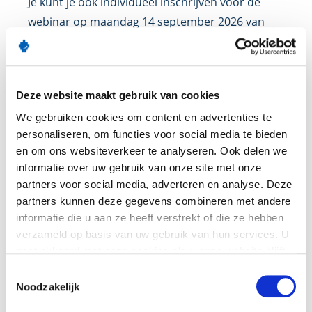
Je kunt je ook individueel inschrijven voor de
webinar op maandag 14 september 2026 van
14.00u tot 15.00u
De kosten voor deze individuele deelname zijn €
102,- per persoon, vrijgesteld van btw. De open
Deze website maakt gebruik van cookies
inschrijving webinar gaat door bij minimaal 6
We gebruiken cookies om content en advertenties te
inschrijvingen.
personaliseren, om functies voor social media te bieden
en om ons websiteverkeer te analyseren. Ook delen we
Meer weten?
Mail
ons dan even.
informatie over uw gebruik van onze site met onze
partners voor social media, adverteren en analyse. Deze
Trainingsvoorwaarden
partners kunnen deze gegevens combineren met andere
informatie die u aan ze heeft verstrekt of die ze hebben
verzameld op basis van uw gebruik van hun services. U
gaat akkoord met onze cookies als u onze website blijft
gebruiken.
Toestemmingsselectie
Gerelateerde
Noodzakelijk
trainingen