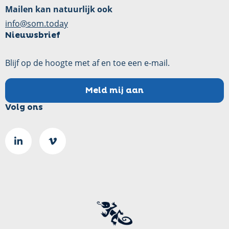
Mailen kan natuurlijk ook
info@som.today
Nieuwsbrief
Blijf op de hoogte met af en toe een e-mail.
Meld mij aan
Volg ons
Ga
Go
naar
to
LinkedIn
Vimeo
pagina
page