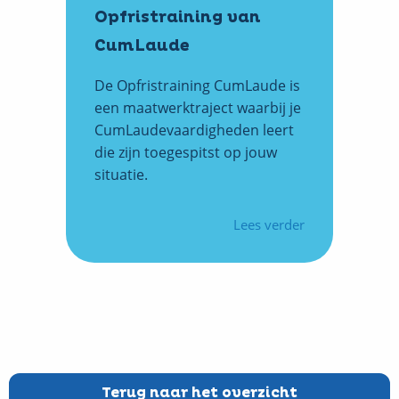
Opfristraining van
CumLaude
De Opfristraining CumLaude is
een maatwerktraject waarbij je
CumLaudevaardigheden leert
die zijn toegespitst op jouw
situatie.
Lees verder
over
Opfristraining
van
CumLaude
Terug naar het overzicht