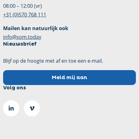
08:00 – 12:00 (vr)
+31 (0)570 768 111
Mailen kan natuurlijk ook
info@som.today
Nieuwsbrief
Blijf op de hoogte met af en toe een e-mail.
Meld mij aan
Volg ons
Ga
Go
naar
to
LinkedIn
Vimeo
pagina
page