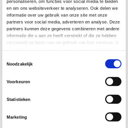
personaliseren, om functies voor social media te bieden
consultants helpen je graag — op afstand of op
en om ons websiteverkeer te analyseren. Ook delen we
locatie.
informatie over uw gebruik van onze site met onze
partners voor social media, adverteren en analyse. Deze
Voorbeelden van vraagstukken:
partners kunnen deze gegevens combineren met andere
Advies en begeleiding bij de jaarovergang-
informatie die u aan ze heeft verstrekt of die ze hebben
verzameld op basis van uw gebruik van hun services. U
processen
gaat akkoord met onze cookies als u onze website blijft
Aan- en afwezigheidsregistratie inrichten en
gebruiken.
Toestemmingsselectie
afstemmen op schoolprocessen
Noodzakelijk
Inrichting en gebruik van het zorgvierkant
(LVS)
Voorkeuren
Advies en begeleiding bij inrichting en gebruik
van rooster, KWT en ouderavondplanner
Sluiten jullie huidige processen nog aan op de
Statistieken
actualiteit?
Marketing
Interesse? Neem dan contact op met je
relatiebeheerder.