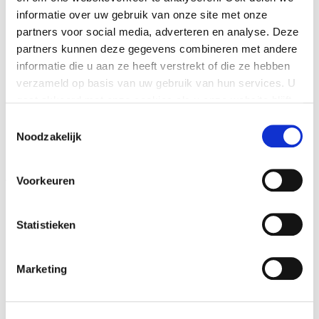
informatie over uw gebruik van onze site met onze
partners voor social media, adverteren en analyse. Deze
partners kunnen deze gegevens combineren met andere
informatie die u aan ze heeft verstrekt of die ze hebben
verzameld op basis van uw gebruik van hun services. U
gaat akkoord met onze cookies als u onze website blijft
gebruiken.
Toestemmingsselectie
Het groepsoverzicht geeft je een duidelijk beeld van het
Noodzakelijk
gedrag en de resultaten van de groep. Met één klik zoom
je door naar de gegevens van een specifieke leerling.
Voorkeuren
Statistieken
Heb je een vraag over het
Groepsoverzicht?
Marketing