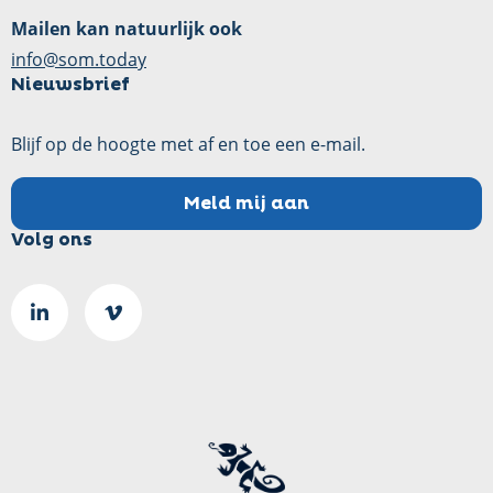
Mailen kan natuurlijk ook
info@som.today
Nieuwsbrief
Blijf op de hoogte met af en toe een e-mail.
Meld mij aan
Volg ons
Ga
Go
naar
to
LinkedIn
Vimeo
pagina
page