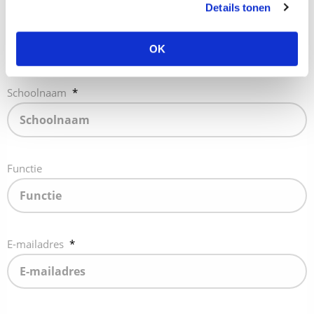
Details tonen
Voor- en achternaam
*
OK
Schoolnaam
*
Functie
E-mailadres
*